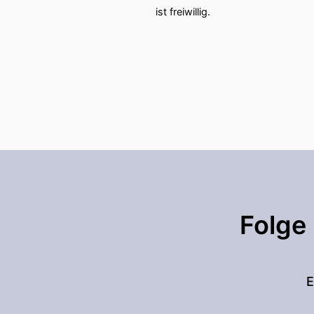
ist freiwillig.
Folge
E